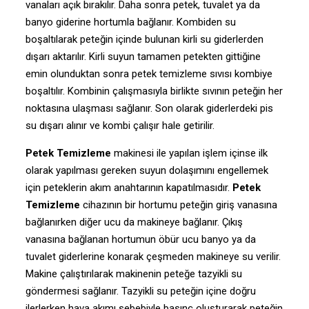
vanaları açık bırakılır. Daha sonra petek, tuvalet ya da
banyo giderine hortumla bağlanır. Kombiden su
boşaltılarak peteğin içinde bulunan kirli su giderlerden
dışarı aktarılır. Kirli suyun tamamen petekten gittiğine
emin olunduktan sonra petek temizleme sıvısı kombiye
boşaltılır. Kombinin çalışmasıyla birlikte sıvının peteğin her
noktasına ulaşması sağlanır. Son olarak giderlerdeki pis
su dışarı alınır ve kombi çalışır hale getirilir.
Petek Temizleme
makinesi ile yapılan işlem içinse ilk
olarak yapılması gereken suyun dolaşımını engellemek
için peteklerin akım anahtarının kapatılmasıdır.
Petek
Temizleme
cihazının bir hortumu peteğin giriş vanasına
bağlanırken diğer ucu da makineye bağlanır. Çıkış
vanasına bağlanan hortumun öbür ucu banyo ya da
tuvalet giderlerine konarak çeşmeden makineye su verilir.
Makine çalıştırılarak makinenin peteğe tazyikli su
göndermesi sağlanır. Tazyikli su peteğin içine doğru
ilerlerken hava akımı sebebiyle basınç oluşturarak peteğin